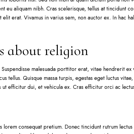
sent eu aliquam nibh. Cras scelerisque, tellus at tincidunt c
 ut elit erat. Vivamus in varius sem, non auctor ex. In hac h
ts about religion
is. Suspendisse malesuada porttitor erat, vitae hendrerit ex
us tellus. Quisque massa turpis, egestas eget luctus vitae,
ut efficitur dui, et vehicula ex. Cras efficitur orci ac lec
tis lorem consequat pretium. Donec tincidunt rutrum lectus u