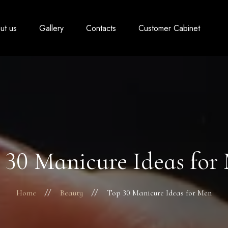
ut us
Gallery
Contacts
Customer Cabinet
 30 Manicure Ideas for
Home
Beauty
Top 30 Manicure Ideas for Men