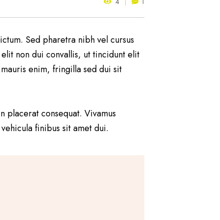
4
1
e dictum. Sed pharetra nibh vel cursus
t non dui convallis, ut tincidunt elit
mauris enim, fringilla sed dui sit
 in placerat consequat. Vivamus
ehicula finibus sit amet dui.