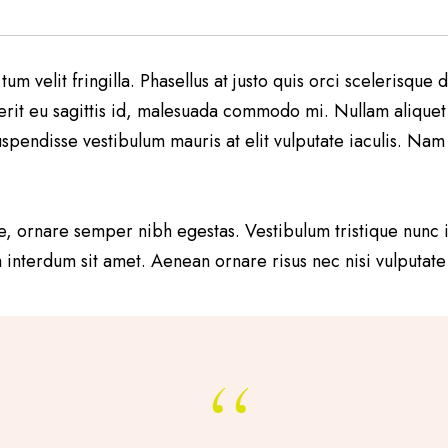
 tum velit fringilla. Phasellus at justo quis orci scelerisqu
it eu sagittis id, malesuada commodo mi. Nullam aliquet eli
uspendisse vestibulum mauris at elit vulputate iaculis. Nam 
que, ornare semper nibh egestas. Vestibulum tristique nunc
nterdum sit amet. Aenean ornare risus nec nisi vulputate v