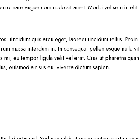
eu ornare augue commodo sit amet. Morbi vel sem in elit 
s, tincidunt quis arcu eget, laoreet tincidunt tellus. Proin
rum massa interdum in. In consequat pellentesque nulla vita
es mi, eu tempor ligula velit vel erat. Cras ut pharetra 
us, euismod a risus eu, viverra dictum sapien.
gittis lobortis nisl. Sed non nibh at quam dictum porta non 