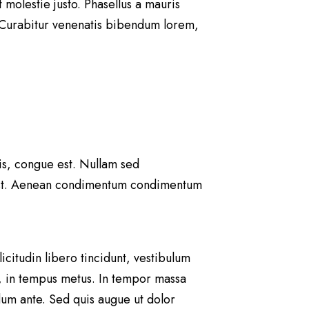
molestie justo. Phasellus a mauris
r. Curabitur venenatis bibendum lorem,
is, congue est. Nullam sed
m est. Aenean condimentum condimentum
icitudin libero tincidunt, vestibulum
o, in tempus metus. In tempor massa
rdum ante. Sed quis augue ut dolor