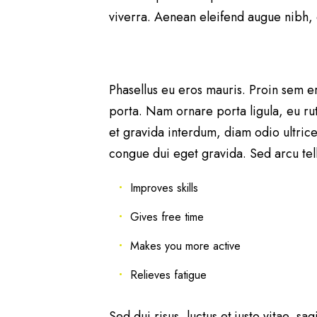
viverra. Aenean eleifend augue nibh, 
Phasellus eu eros mauris. Proin sem ero
porta. Nam ornare porta ligula, eu rut
et gravida interdum, diam odio ultric
congue dui eget gravida. Sed arcu tell
Improves skills
Gives free time
Makes you more active
Relieves fatigue
Sed dui risus, luctus et justo vitae, sa