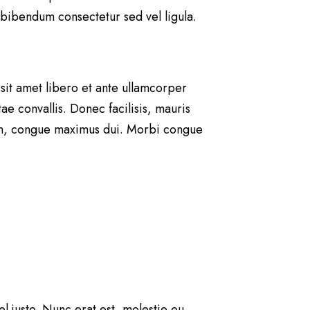
bibendum consectetur sed vel ligula.
 sit amet libero et ante ullamcorper
e convallis. Donec facilisis, mauris
quam, congue maximus dui. Morbi congue
vel justo. Nunc erat est, molestie eu