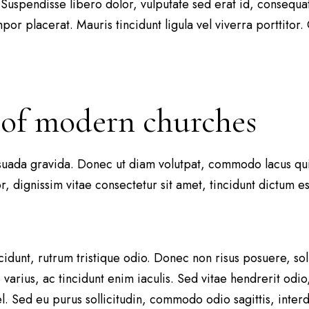
pendisse libero dolor, vulputate sed erat id, consequat 
por placerat. Mauris tincidunt ligula vel viverra porttito
 of modern churches
lesuada gravida. Donec ut diam volutpat, commodo lacus qu
or, dignissim vitae consectetur sit amet, tincidunt dictu
cidunt, rutrum tristique odio. Donec non risus posuere, soll
varius, ac tincidunt enim iaculis. Sed vitae hendrerit odi
vel. Sed eu purus sollicitudin, commodo odio sagittis, inte