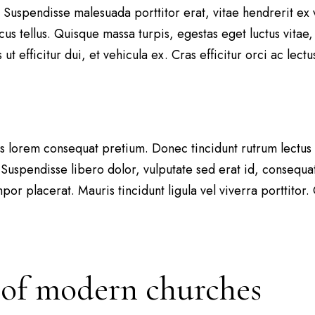
is. Suspendisse malesuada porttitor erat, vitae hendrerit ex
us tellus. Quisque massa turpis, egestas eget luctus vitae,
ut efficitur dui, et vehicula ex. Cras efficitur orci ac lec
tis lorem consequat pretium. Donec tincidunt rutrum lectus u
pendisse libero dolor, vulputate sed erat id, consequat 
por placerat. Mauris tincidunt ligula vel viverra porttito
 of modern churches