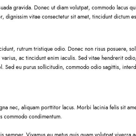
lesuada gravida. Donec ut diam volutpat, commodo lacus qu
or, dignissim vitae consectetur sit amet, tincidunt dictu
cidunt, rutrum tristique odio. Donec non risus posuere, soll
varius, ac tincidunt enim iaculis. Sed vitae hendrerit odi
vel. Sed eu purus sollicitudin, commodo odio sagittis, inte
nec, aliquam porttitor lacus. Morbi lacinia felis sit amet
quis commodo condimentum.
s semper. Vivamus eu metus quis quam volutpat viverra ac u