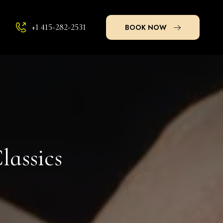
+1 415-282-2531
BOOK NOW
lassics