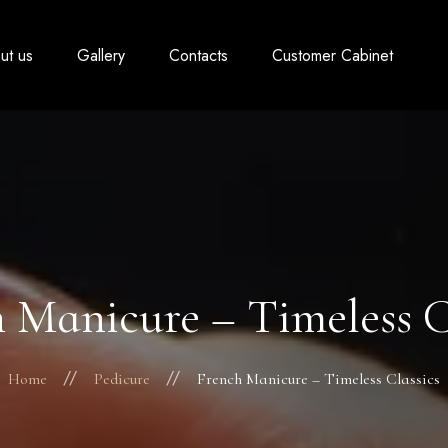
ut us
Gallery
Contacts
Customer Cabinet
 Manicure – Timeless C
Home
Pedicure
French Manicure – Timeless Classics