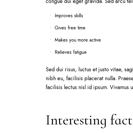
congue dui eget gravida. Sed arcu tell
Improves skills
Gives free time
Makes you more active
Relieves fatigue
Sed dui risus, luctus et justo vitae, sa
nibh eu, facilisis placerat nulla. Prae
facilisis lectus nisl id ipsum. Vivamus
Interesting fac