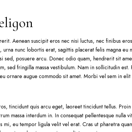
religon
rit. Aenean suscipit eros nec nisi luctus, nec finibus eros u
 urna nunc lobortis erat, sagittis placerat felis magna eu n
i sed, posuere arcu. Donec odio quam, hendrerit sit amet e
, sed fringilla massa vestibulum. Nam in sollicitudin est.
eu ornare augue commodo sit amet. Morbi vel sem in elit 
s, tincidunt quis arcu eget, laoreet tincidunt tellus. Proin
rum massa interdum in. In consequat pellentesque nulla vita
es mi, eu tempor ligula velit vel erat. Cras ut pharetra 