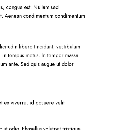
is, congue est. Nullam sed
m est. Aenean condimentum condimentum
icitudin libero tincidunt, vestibulum
o, in tempus metus. In tempor massa
rdum ante. Sed quis augue ut dolor
 ex viverra, id posuere velit
t odio. Phasellus volutpat tristique